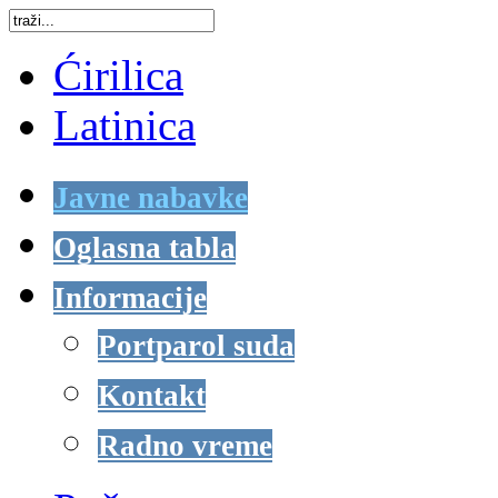
Ćirilica
Latinica
Javne nabavke
Oglasna tabla
Informacije
Portparol suda
Kontakt
Radno vreme