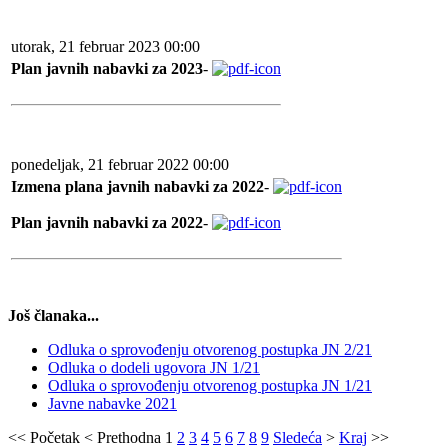
utorak, 21 februar 2023 00:00
Plan javnih nabavki za 2023
-
ponedeljak, 21 februar 2022 00:00
Izmena plana javnih nabavki za 2022
-
Plan javnih nabavki za 2022
-
Još članaka...
Odluka o sprovođenju otvorenog postupka JN 2/21
Odluka o dodeli ugovora JN 1/21
Odluka o sprovođenju otvorenog postupka JN 1/21
Javne nabavke 2021
<<
Početak
<
Prethodna
1
2
3
4
5
6
7
8
9
Sledeća
>
Kraj
>>