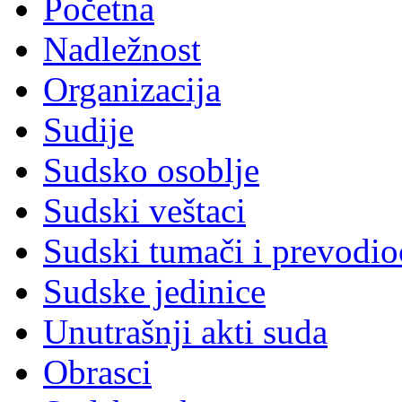
Početna
Nadležnost
Organizacija
Sudije
Sudsko osoblje
Sudski veštaci
Sudski tumači i prevodio
Sudske jedinice
Unutrašnji akti suda
Obrasci