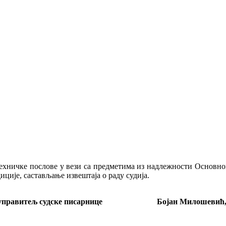
хничке послове у вези са предметима из надлежности Основно
иције, састављање извештаја о раду судија.
управитељ судске писарнице Бојан Милошевић