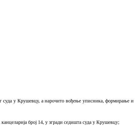
г суда у Крушевцу, а нарочито вођење уписника, формирање и
,
канцеларија број 14, у згради седишта суда у Крушевцу;