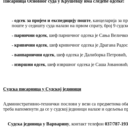
Писарница Основног суда у Крушевцу има следеће одсеке:
- одсек за пријем и експедицију поште
, канцеларија за п
поште у седишту суда налази на првом спрату, број 9 судск
- парнични одсек
, шеф парничног одсека је Сања Величков
- кривични одсек
, шеф кривичног одсека је Драгана Радос
- ванпарнични одсек
, шеф одсека је Далиборка Петровић,
- извршни одсек
, шеф извршног одсека је Саша Јовановић,
Судска писарница у Судској јединици
Административно-технички послови у вези са предметима обав
треба напоменути да се у судској јединици налазе и одељења п
Судска јединица у Варварину
, контакт телефон
037/787-193