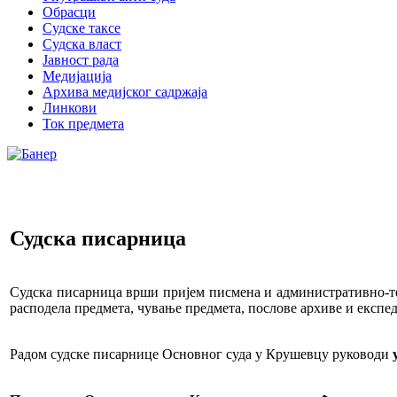
Обрасци
Судске таксе
Судска власт
Јавност рада
Медијација
Архива медијског садржаја
Линкови
Ток предмета
Судска писарница
Судска писарница врши пријем писмена и административно-те
расподела предмета, чување предмета, послове архиве и експед
Радом судске писарнице Основног суда у Крушевцу руководи