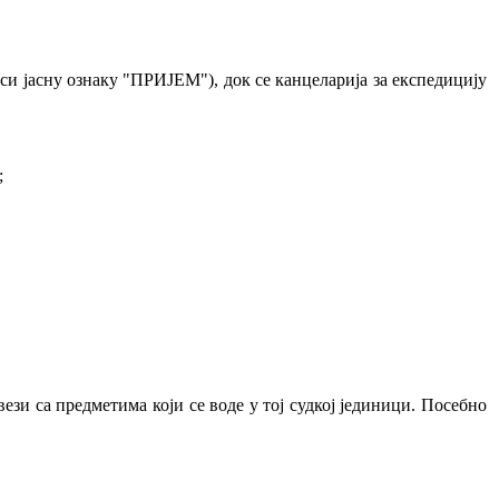
оси јасну ознаку "ПРИЈЕМ"), док се канцеларија за експедицију
;
 вези са предметима који се воде у тој судкој јединици. Посебно