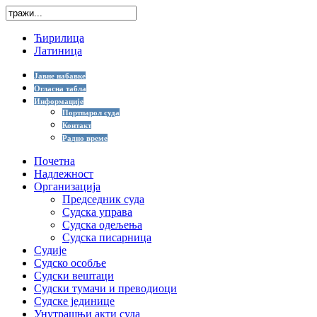
Ћирилица
Латиница
Јавне набавке
Огласна табла
Информације
Портпарол суда
Контакт
Радно време
Почетна
Надлежност
Организација
Председник суда
Судска управа
Судска одељења
Судска писарница
Судије
Судско особље
Судски вештаци
Судски тумачи и преводиоци
Судске јединице
Унутрашњи акти суда