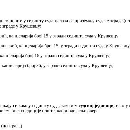
ријем поште у седишту суда налази се приземљу судске зграде (н
е зграде у Крушевцу;
ић, канцеларија број 15 у згради седишта суда у Крушевцу;
ављевић, канцеларија број 15, у згради седишта суда у Крушевцу
 канцеларија број 16 у згради седишта суда у Крушевцу;
 канцеларија број 36, у згради седишта суда у Крушевцу;
љају се како у седишту суда, тако и у
судској јединици
, и то у
ријема и експедиције поште, као и одељење овере.
(централа)