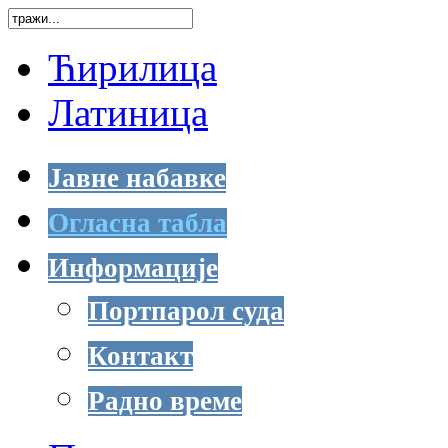
Ћирилица
Латиница
Јавне набавке
Огласна табла
Информације
Портпарол суда
Контакт
Радно време