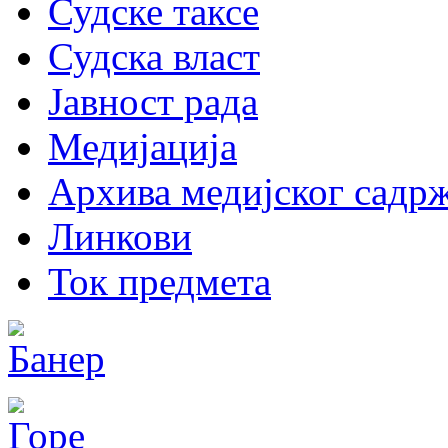
Судске таксе
Судска власт
Јавност рада
Медијација
Архива медијског садрж
Линкови
Ток предмета