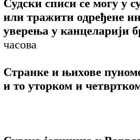
Судски списи се могу у с
или тражити одређене и
уверења у канцеларији бр
часова
Странке и њихове пуном
и то уторком и четвртко