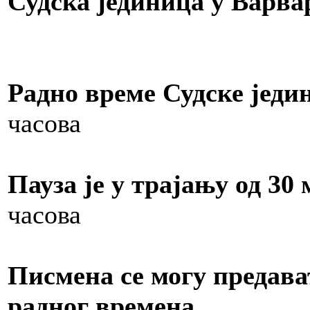
Судска јединица у Варва
Радно време Судске једи
часова
Пауза је у трајању од 30
часова
Писмена се могу предава
радног времена.