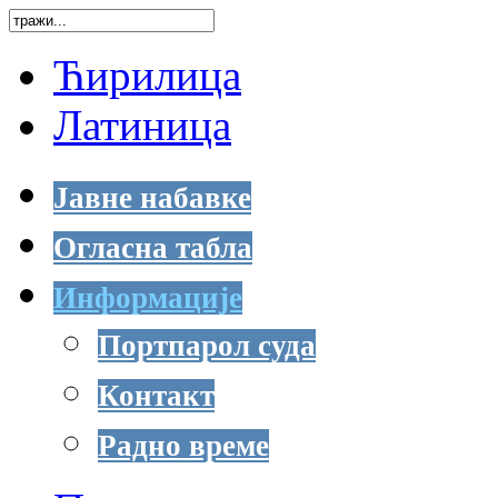
Ћирилица
Латиница
Јавне набавке
Огласна табла
Информације
Портпарол суда
Контакт
Радно време